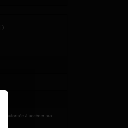
PD
ment autorisée à accéder aux
r