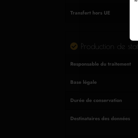
le
Transfert hors UE
Production de stati
Responsable du traitement
Base légale
Durée de conservation
Destinataires des données