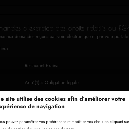
ndes d'exercice des droits relatifs au RG
ponse aux demandes reçues par voie électronique et par voie postale
tieux
Restaurant Ekaina
Art.6(1)c: Obligation légale
e site utilise des cookies afin d’améliorer votre
3 années à compter de la clôture du dossier
xpérience de navigation
Le responsable du traitement et toute autorité légale
us pouvez paramétrer vos préférences et modifier vos choix en cliquant su
données