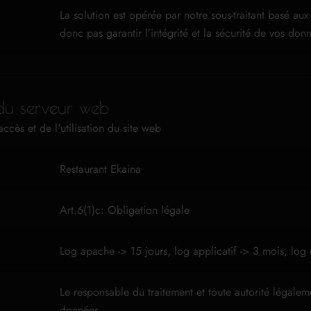
La solution est opérée par notre sous-traitant
basé aux
donc pas garantir l’intégrité et la sécurité de vos don
du serveur web
accès et de l'utilisation du site web
Restaurant Ekaina
Art.6(1)c: Obligation légale
Log apache -> 15 jours, log applicatif -> 3 mois, log
Le responsable du traitement et toute autorité légale
données