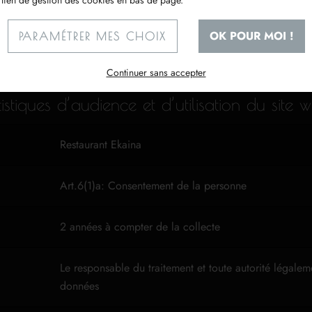
 lien de gestion des cookies en bas de page.
Aucun.
OK POUR MOI !
PARAMÉTRER MES CHOIX
Continuer sans accepter
stiques d’audience et d’utilisation du site 
Restaurant Ekaina
Art.6(1)a: Consentement de la personne
2 années à compter de la collecte
Le responsable du traitement et toute autorité légale
données