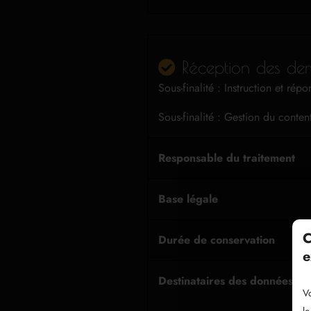
Réception des dema
Sous-finalité : Instruction et ré
Sous-finalité : Gestion du conten
Responsable du traitement
Base légale
C
Durée de conservation
e
Destinataires des données
Vo